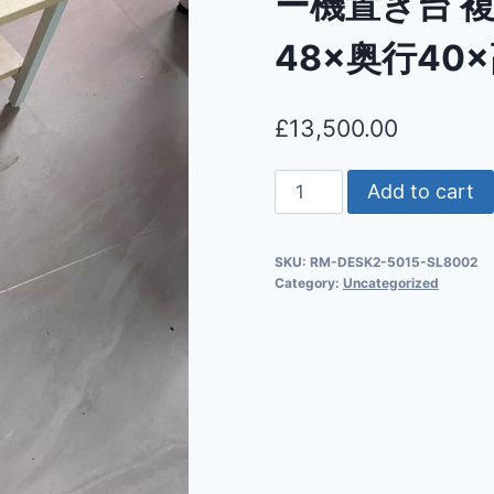
ー機置き台 複
48×奥行40×
£
13,500.00
Add to cart
SKU:
RM-DESK2-5015-SL8002
Category:
Uncategorized