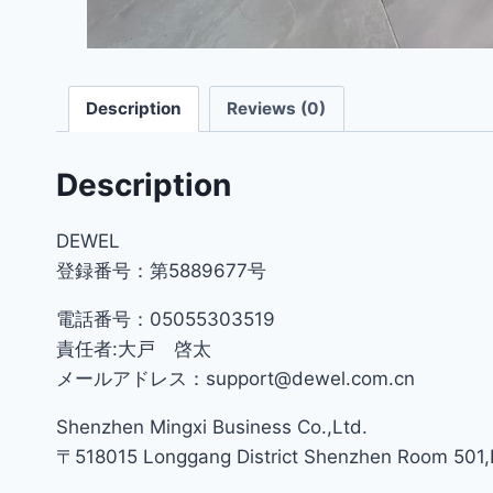
Description
Reviews (0)
Description
DEWEL
登録番号：第5889677号
電話番号：05055303519
責任者:大戸 啓太
メールアドレス：support@dewel.com.cn
Shenzhen Mingxi Business Co.,Ltd.
〒518015 Longgang District Shenzhen Room 501,Bu