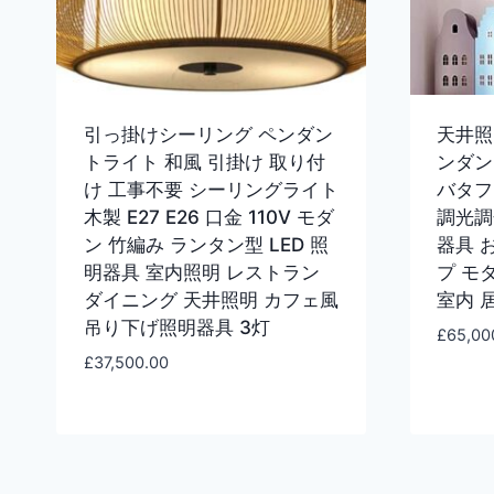
引っ掛けシーリング ペンダン
天井照
トライト 和風 引掛け 取り付
ンダン
け 工事不要 シーリングライト
バタフ
木製 E27 E26 口金 110V モダ
調光調
ン 竹編み ランタン型 LED 照
器具 
明器具 室内照明 レストラン
プ モダ
ダイニング 天井照明 カフェ風
室内 居
吊り下げ照明器具 3灯
£
65,00
£
37,500.00