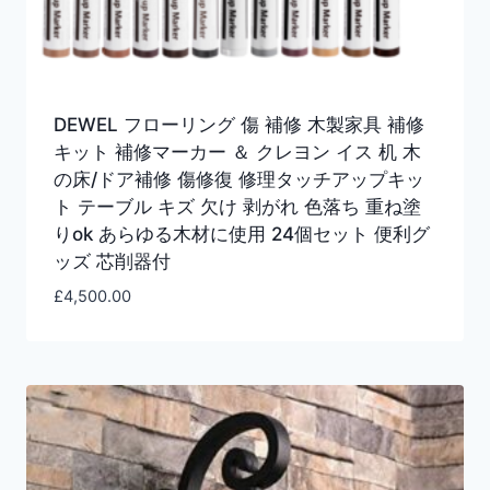
DEWEL フローリング 傷 補修 木製家具 補修
キット 補修マーカー ＆ クレヨン イス 机 木
の床/ドア補修 傷修復 修理タッチアップキッ
ト テーブル キズ 欠け 剥がれ 色落ち 重ね塗
りok あらゆる木材に使用 24個セット 便利グ
ッズ 芯削器付
£
4,500.00