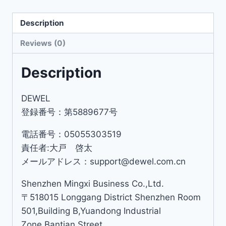
Description
Reviews (0)
Description
DEWEL
登録番号：第5889677号
電話番号：05055303519
責任者:大戸 啓太
メールアドレス：support@dewel.com.cn
Shenzhen Mingxi Business Co.,Ltd.
〒518015 Longgang District Shenzhen Room
501,Building B,Yuandong Industrial
Zone,Bantian Street