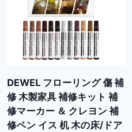
DEWEL フローリング 傷 補
修 木製家具 補修キット 補
修マーカー ＆ クレヨン 補
修ペン イス 机 木の床/ドア