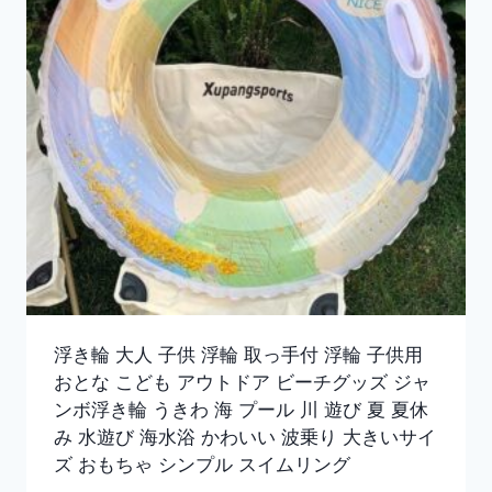
浮き輪 大人 子供 浮輪 取っ手付 浮輪 子供用
おとな こども アウトドア ビーチグッズ ジャ
ンボ浮き輪 うきわ 海 プール 川 遊び 夏 夏休
み 水遊び 海水浴 かわいい 波乗り 大きいサイ
ズ おもちゃ シンプル スイムリング