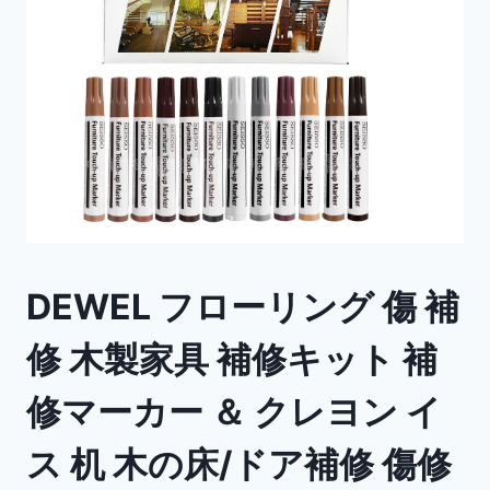
DEWEL フローリング 傷 補
修 木製家具 補修キット 補
修マーカー ＆ クレヨン イ
ス 机 木の床/ドア補修 傷修