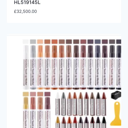
HL519145L
£
32,500.00