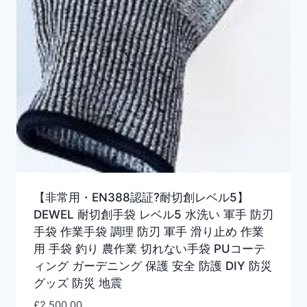
【非常用・EN388認証?耐切創レベル5】
DEWEL 耐切創手袋 レベル5 水洗い 軍手 防刃
手袋 作業手袋 調理 防刃 軍手 滑り止め 作業
用 手袋 釣り 農作業 切れない手袋 PUコーテ
ィング ガーデニング 保護 安全 防護 DIY 防災
グッズ 防災 地震
£
2,500.00