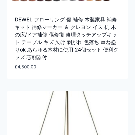
DEWEL フローリング 傷 補修 木製家具 補修
キット 補修マーカー ＆ クレヨン イス 机 木
の床/ドア補修 傷修復 修理タッチアップキッ
ト テーブル キズ 欠け 剥がれ 色落ち 重ね塗
りok あらゆる木材に使用 24個セット 便利グ
ッズ 芯削器付
£
4,500.00