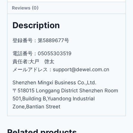
Reviews (0)
Description
登録番号：第5889677号
電話番号：05055303519
責任者:大戸 啓太
メールアドレス：support@dewel.com.cn
Shenzhen Mingxi Business Co.,Ltd.
〒518015 Longgang District Shenzhen Room
501,Building B,Yuandong Industrial
Zone,Bantian Street
Related products