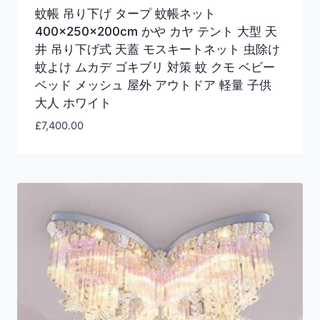
蚊帳 吊り下げ タープ 蚊帳ネット
400×250×200cm かや カヤ テント 大型 天
井 吊り下げ式 天蓋 モスキートネット 虫除け
蚊よけ ムカデ ゴキブリ 対策 蚊 クモ ベビー
ベッド メッシュ 屋外 アウトドア 軽量 子供
大人 ホワイト
£
7,400.00