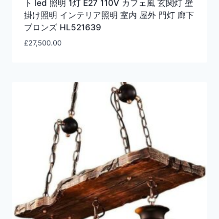
ト led 照明 1灯 E27 110V カフェ風 玄関灯 壁
掛け照明 インテリア照明 室内 屋外 門灯 廊下
ブロンズ HL521639
£
27,500.00