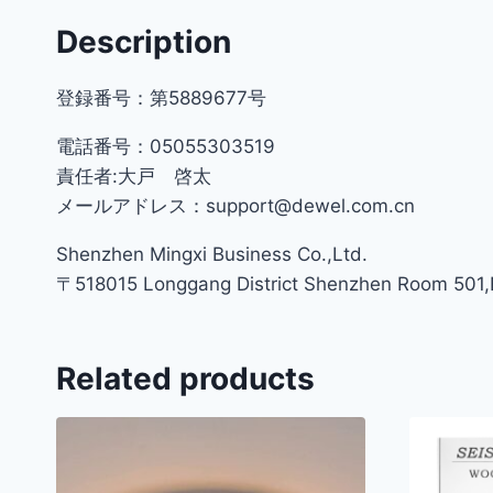
Description
登録番号：第5889677号
電話番号：05055303519
責任者:大戸 啓太
メールアドレス：support@dewel.com.cn
Shenzhen Mingxi Business Co.,Ltd.
〒518015 Longgang District Shenzhen Room 501,Bu
Related products