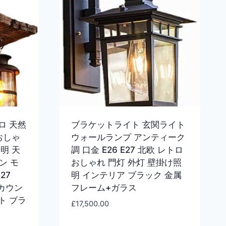
ロ 天然
ブラケットライト 玄関ライト
おしゃ
ウォールランプ アンティーク
明 天
調 口金 E26 E27 北欧 レトロ
ン モ
おしゃれ 門灯 外灯 壁掛け照
27
明 インテリア ブラック 金属
 カウン
フレーム+ガラス
ト ブラ
£
17,500.00