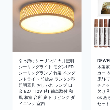
引っ掛けシーリング 天井照明
DEW
シーリングライト モダンLED
木製家
シーリングランプ 竹製 ペンダ
カー 
ントライト 竹編み ランタン型
床/ド
照明器具 おしゃれ ランプ 口
チアッ
金 E27 110V 1灯 簡単取付 和
欠け 
風 和室 台所 廊下 リビング ダ
ok 
イニング 室内
セット