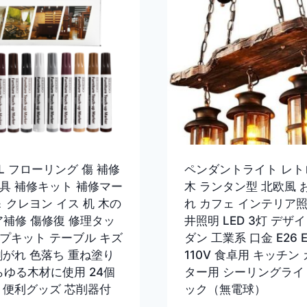
EL フローリング 傷 補修
ペンダントライト レト
具 補修キット 補修マー
木 ランタン型 北欧風 
＆ クレヨン イス 机 木の
れ カフェ インテリア照
ア補修 傷修復 修理タッ
井照明 LED 3灯 デザイ
プキット テーブル キズ
ダン 工業系 口金 E26 E
剥がれ 色落ち 重ね塗り
110V 食卓用 キッチン
あらゆる木材に使用 24個
ター用 シーリングライ
 便利グッズ 芯削器付
ック（無電球）