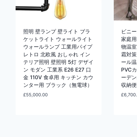
照明 壁ランプ 壁ライト ブラ
ビニー
ケットライト ウォールライト
家庭用
ウォールランプ 工業用パイプ
物温室
レトロ 北欧風 おしゃれ イン
霜対策
テリア照明 壁照明 5灯 デザイ
ール温
ン モダン 工業系 E26 E27 口
PVC
金 110V 食卓用 キッチン カウ
ーデン
ンター用 ブラック（無電球）
収納便
£
55,000.00
£
6,700