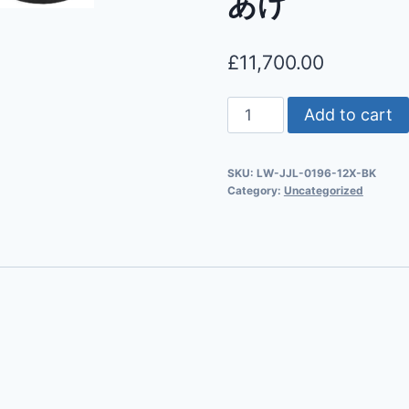
あげ
£
11,700.00
Add to cart
SKU:
LW-JJL-0196-12X-BK
Category:
Uncategorized