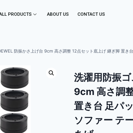
ALL PRODUCTS
ABOUT US
CONTACT US
EWEL 防振かさ上げ台 9cm 高さ調整 12点セット底上げ 継ぎ脚 置き
洗濯用防振ゴム
9cm 高さ調
置き台 足パ
ソファー テ