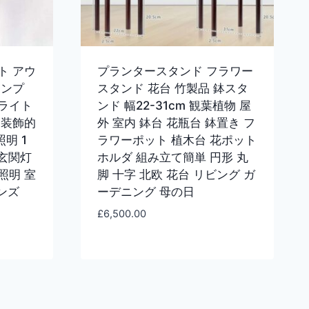
ト アウ
プランタースタンド フラワー
ランプ
スタンド 花台 竹製品 鉢スタ
ライト
ンド 幅22-31cm 観葉植物 屋
 装飾的
外 室内 鉢台 花瓶台 鉢置き フ
照明 1
ラワーポット 植木台 花ポット
 玄関灯
ホルダ 組み立て簡単 円形 丸
照明 室
脚 十字 北欧 花台 リビング ガ
ンズ
ーデニング 母の日
£
6,500.00