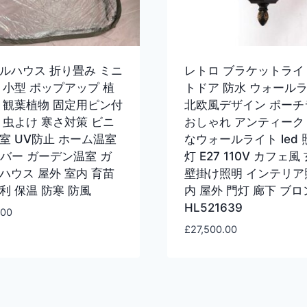
ルハウス 折り畳み ミニ
レトロ ブラケットライ
 小型 ポップアップ 植
トドア 防水 ウォール
 観葉植物 固定用ピン付
北欧風デザイン ポーチ
 虫よけ 寒さ対策 ビニ
おしゃれ アンティーク
室 UV防止 ホーム温室
なウォールライト led 
カバー ガーデン温室 ガ
灯 E27 110V カフェ風
ハウス 屋外 室内 育苗
壁掛け照明 インテリア
利 保温 防寒 防風
内 屋外 門灯 廊下 ブロ
HL521639
.00
£
27,500.00