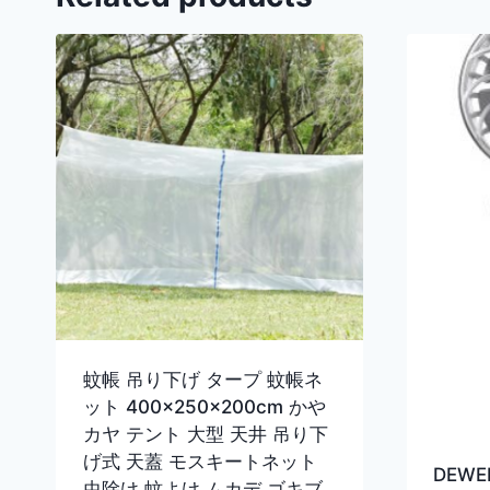
蚊帳 吊り下げ タープ 蚊帳ネ
ット 400×250×200cm かや
カヤ テント 大型 天井 吊り下
げ式 天蓋 モスキートネット
DEW
虫除け 蚊よけ ムカデ ゴキブ