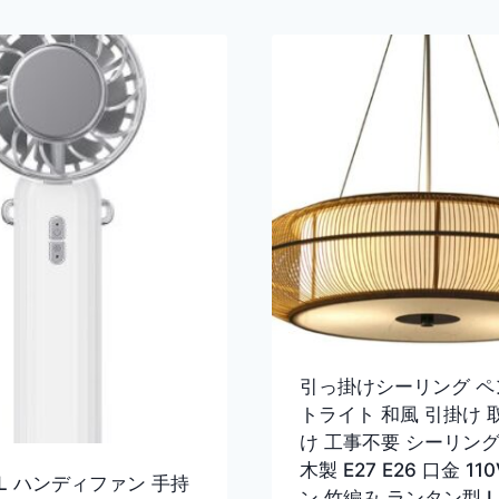
引っ掛けシーリング ペ
トライト 和風 引掛け 
け 工事不要 シーリン
木製 E27 E26 口金 11
EL ハンディファン 手持
ン 竹編み ランタン型 L