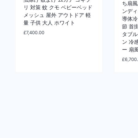
ち扇風
リ 対策 蚊 クモ ベビーベッド
ンディ
メッシュ 屋外 アウトドア 軽
導体冷
量 子供 大人 ホワイト
節 首
£
7,400.00
タブル
ン 冷
ー 扇
£
6,700