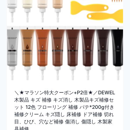
＼★マラソン特大クーポン+P2倍★／DEWEL
木製品 キズ 補修 キズ消し 木製品キズ補修セ
ット 12色 フローリング 補修 パテ*200g付き
補修クリーム キズ隠し 床補修 ドア補修 切れ
目、ひび、穴など補修 傷消し 傷隠し 木製家
具補修