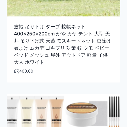
蚊帳 吊り下げ タープ 蚊帳ネット
400×250×200cm かや カヤ テント 大型 天
井 吊り下げ式 天蓋 モスキートネット 虫除け
蚊よけ ムカデ ゴキブリ 対策 蚊 クモ ベビー
ベッド メッシュ 屋外 アウトドア 軽量 子供
大人 ホワイト
£
7,400.00