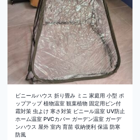
ビニールハウス 折り畳み ミニ 家庭用 小型 ポ
ップアップ 植物温室 観葉植物 固定用ピン付
霜対策 虫よけ 寒さ対策 ビニール温室 UV防止
ホーム温室 PVCカバー ガーデン温室 ガーデ
ンハウス 屋外 室内 育苗 収納便利 保温 防寒
防風