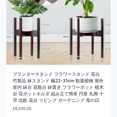
プランタースタンド フラワースタンド 花台
竹製品 鉢スタンド 幅22-31cm 観葉植物 屋外
室内 鉢台 花瓶台 鉢置き フラワーポット 植木
台 花ポットホルダ 組み立て簡単 円形 丸脚 十
字 北欧 花台 リビング ガーデニング 母の日
£
6,500.00