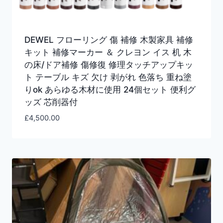
DEWEL フローリング 傷 補修 木製家具 補修
キット 補修マーカー ＆ クレヨン イス 机 木
の床/ドア補修 傷修復 修理タッチアップキッ
ト テーブル キズ 欠け 剥がれ 色落ち 重ね塗
りok あらゆる木材に使用 24個セット 便利グ
ッズ 芯削器付
£
4,500.00