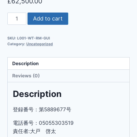
£
62,500.00
Add to cart
SKU:
L001-WT-RM-GUI
Category:
Uncategorized
Description
Reviews (0)
Description
登録番号：第5889677号
電話番号：05055303519
責任者:大戸 啓太