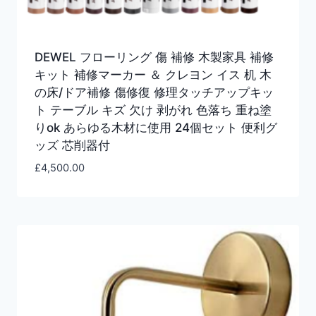
DEWEL フローリング 傷 補修 木製家具 補修
キット 補修マーカー ＆ クレヨン イス 机 木
の床/ドア補修 傷修復 修理タッチアップキッ
ト テーブル キズ 欠け 剥がれ 色落ち 重ね塗
りok あらゆる木材に使用 24個セット 便利グ
ッズ 芯削器付
£
4,500.00