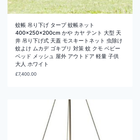
蚊帳 吊り下げ タープ 蚊帳ネット
400×250×200cm かや カヤ テント 大型 天
井 吊り下げ式 天蓋 モスキートネット 虫除け
蚊よけ ムカデ ゴキブリ 対策 蚊 クモ ベビー
ベッド メッシュ 屋外 アウトドア 軽量 子供
大人 ホワイト
£
7,400.00