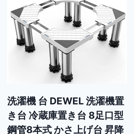
洗濯機 台 DEWEL 洗濯機置
き台 冷蔵庫置き台 8足口型
鋼管8本式 かさ上げ台 昇降