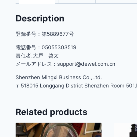
Description
登録番号：第5889677号
電話番号：05055303519
責任者:大戸 啓太
メールアドレス：support@dewel.com.cn
Shenzhen Mingxi Business Co.,Ltd.
〒518015 Longgang District Shenzhen Room 501,Bu
Related products