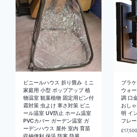
ビニールハウス 折り畳み ミニ
ブラケ
家庭用 小型 ポップアップ 植
ウォー
物温室 観葉植物 固定用ピン付
調 口金
霜対策 虫よけ 寒さ対策 ビニ
おしゃ
ール温室 UV防止 ホーム温室
明 イ
PVCカバー ガーデン温室 ガ
フレー
ーデンハウス 屋外 室内 育苗
£
17,50
収納便利 保温 防寒 防風