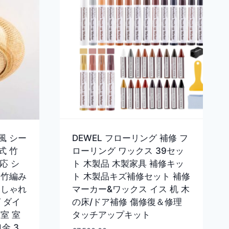
風 シー
DEWEL フローリング 補修 フ
式 竹
ローリング ワックス 39セッ
応 シ
ト 木製品 木製家具 補修キッ
 竹編み
ト 木製品キズ補修セット 補修
おしゃれ
マーカー&ワックス イス 机 木
 ダイ
の床/ドア補修 傷修復＆修理
室 室
タッチアップキット
口金 3