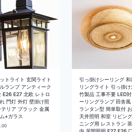
ットライト 玄関ライト
引っ掛けシーリング 和
ルランプ アンティーク
リングライト 引っ掛け
 E26 E27 北欧 レトロ
竹製品 工事不要 LED対
れ 門灯 外灯 壁掛け照
ーリングランプ 田舎風
ンテリア ブラック 金属
ランタン型 簡単取付 
ム+ガラス
天井照明 和室 リビング
ニング用 レストラン 茶
0.00
内 居間照明 E27 E26 