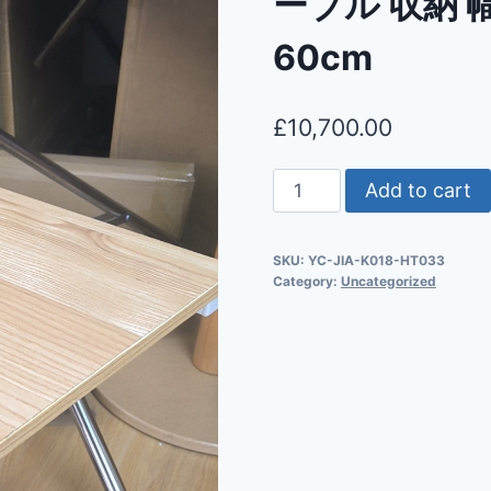
ーブル 収納 
60cm
£
10,700.00
Add to cart
SKU:
YC-JIA-K018-HT033
Category:
Uncategorized