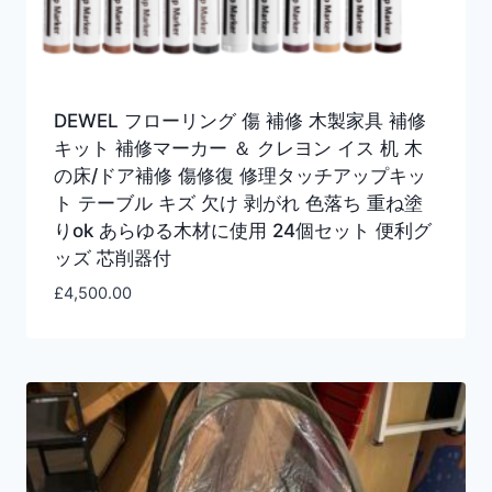
DEWEL フローリング 傷 補修 木製家具 補修
キット 補修マーカー ＆ クレヨン イス 机 木
の床/ドア補修 傷修復 修理タッチアップキッ
ト テーブル キズ 欠け 剥がれ 色落ち 重ね塗
りok あらゆる木材に使用 24個セット 便利グ
ッズ 芯削器付
£
4,500.00