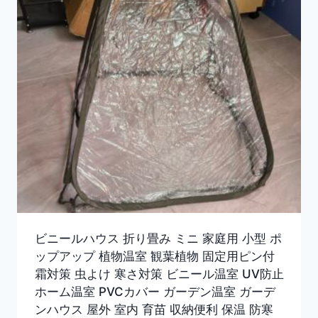
ビニールハウス 折り畳み ミニ 家庭用 小型 ポ
ップアップ 植物温室 観葉植物 固定用ピン付
霜対策 虫よけ 寒さ対策 ビニール温室 UV防止
ホーム温室 PVCカバー ガーデン温室 ガーデ
ンハウス 屋外 室内 育苗 収納便利 保温 防寒