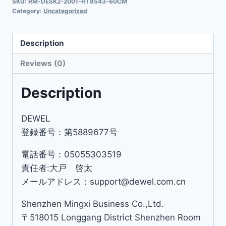
SKU:
RM-DESK2-2001-HT8543-60CM
Category:
Uncategorized
Description
Reviews (0)
Description
DEWEL
登録番号：第5889677号
電話番号：05055303519
責任者:大戸 啓太
メールアドレス：support@dewel.com.cn
Shenzhen Mingxi Business Co.,Ltd.
〒518015 Longgang District Shenzhen Room