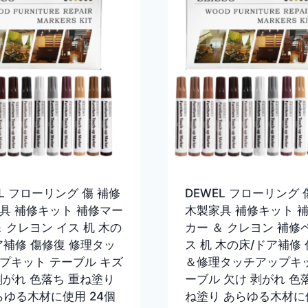
EL フローリング 傷 補修
DEWEL フローリング 
具 補修キット 補修マー
木製家具 補修キット 
＆ クレヨン イス 机 木の
カー ＆ クレヨン 補修
ア補修 傷修復 修理タッ
ス 机 木の床/ドア補修
プキット テーブル キズ
＆修理タッチアップキッ
剥がれ 色落ち 重ね塗り
ーブル 欠け 剥がれ 色
あらゆる木材に使用 24個
ね塗り あらゆる木材に