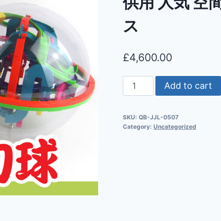
供用 人気 空
ス
£
4,600.00
Add to cart
SKU:
QB-JJL-0507
Category:
Uncategorized