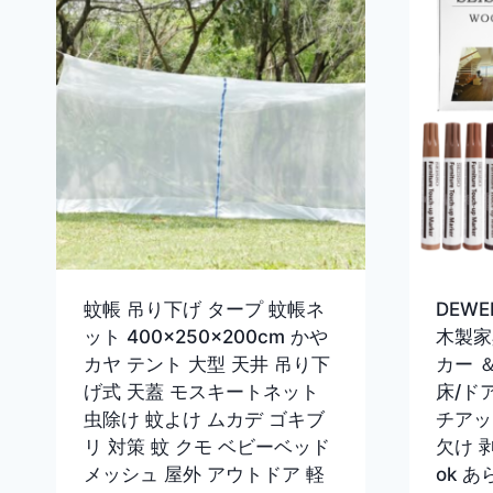
蚊帳 吊り下げ タープ 蚊帳ネ
DEW
ット 400×250×200cm かや
木製家
カヤ テント 大型 天井 吊り下
カー 
げ式 天蓋 モスキートネット
床/ド
虫除け 蚊よけ ムカデ ゴキブ
チアッ
リ 対策 蚊 クモ ベビーベッド
欠け 
メッシュ 屋外 アウトドア 軽
ok 