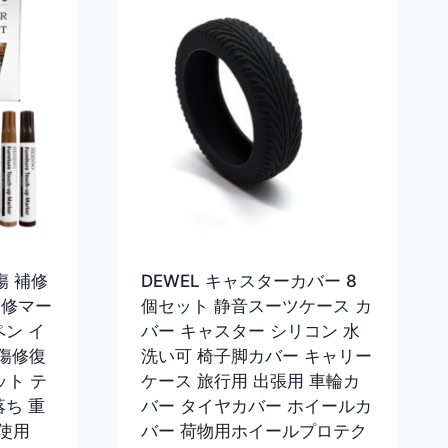
傷 補修
DEWEL キャスターカバー 8
補修マー
個セット 静音スーツケース カ
ペン イ
バー キャスター シリコン 水
 傷修復
洗い可 椅子脚カバー キャリー
ト テ
ケース 旅行用 出張用 車輪カ
落ち 重
バー タイヤカバー ホイールカ
使用
バー 荷物用ホイールプロテク