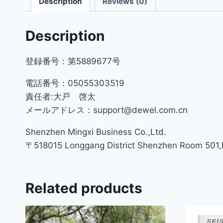
Description
Reviews (0)
Description
登録番号：第5889677号
電話番号：05055303519
責任者:大戸 啓太
メールアドレス：support@dewel.com.cn
Shenzhen Mingxi Business Co.,Ltd.
〒518015 Longgang District Shenzhen Room 501,Bu
Related products