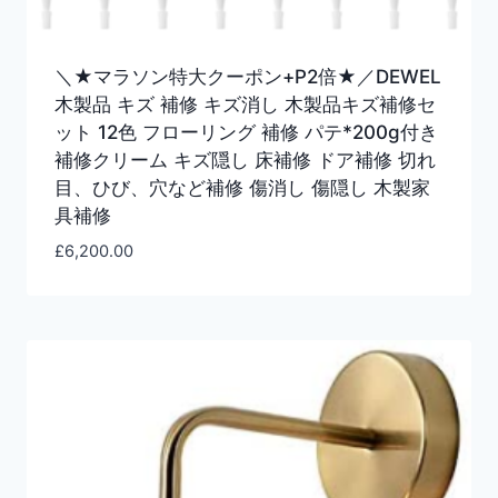
＼★マラソン特大クーポン+P2倍★／DEWEL
木製品 キズ 補修 キズ消し 木製品キズ補修セ
ット 12色 フローリング 補修 パテ*200g付き
補修クリーム キズ隠し 床補修 ドア補修 切れ
目、ひび、穴など補修 傷消し 傷隠し 木製家
具補修
£
6,200.00