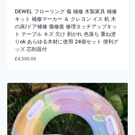
DEWEL フローリング 傷 補修 木製家具 補修
キット 補修マーカー ＆ クレヨン イス 机 木
の床/ドア補修 傷修復 修理タッチアップキッ
ト テーブル キズ 欠け 剥がれ 色落ち 重ね塗
りok あらゆる木材に使用 24個セット 便利グ
ッズ 芯削器付
£
4,500.00