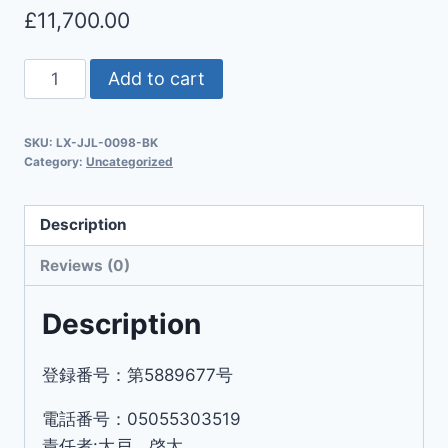
£
11,700.00
Add to cart
SKU:
LX-JJL-0098-BK
Category:
Uncategorized
Description
Reviews (0)
Description
登録番号：第5889677号
電話番号：05055303519
責任者:大戸 啓太