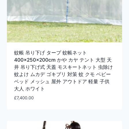
蚊帳 吊り下げ タープ 蚊帳ネット
400×250×200cm かや カヤ テント 大型 天
井 吊り下げ式 天蓋 モスキートネット 虫除け
蚊よけ ムカデ ゴキブリ 対策 蚊 クモ ベビー
ベッド メッシュ 屋外 アウトドア 軽量 子供
大人 ホワイト
£
7,400.00