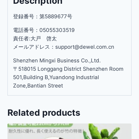
Description
登録番号：第5889677号
電話番号：05055303519
責任者:大戸 啓太
メールアドレス：support@dewel.com.cn
Shenzhen Mingxi Business Co.,Ltd.
〒518015 Longgang District Shenzhen Room
501,Building B,Yuandong Industrial
Zone,Bantian Street
Related products