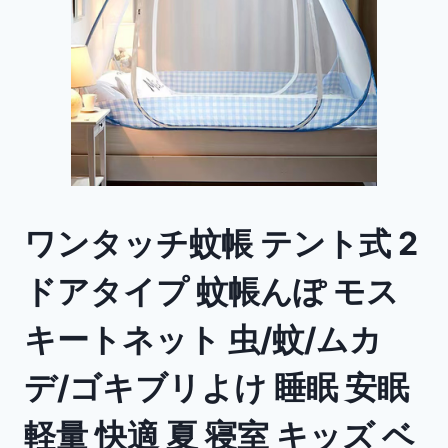
ワンタッチ蚊帳 テント式 2
ドアタイプ 蚊帳んぽ モス
キートネット 虫/蚊/ムカ
デ/ゴキブリよけ 睡眠 安眠
軽量 快適 夏 寝室 キッズ ベ