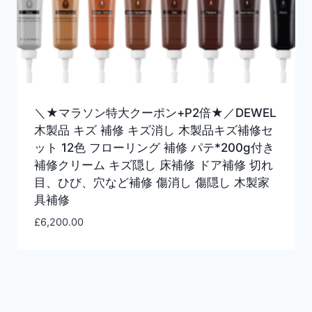
＼★マラソン特大クーポン+P2倍★／DEWEL
木製品 キズ 補修 キズ消し 木製品キズ補修セ
ット 12色 フローリング 補修 パテ*200g付き
補修クリーム キズ隠し 床補修 ドア補修 切れ
目、ひび、穴など補修 傷消し 傷隠し 木製家
具補修
£
6,200.00