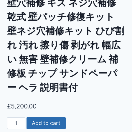
壁穴補修 キズ ネジ穴補修
乾式 壁パッチ修復キット
壁ネジ穴補修キット ひび割
れ 汚れ 擦り傷 剥がれ 幅広
い 無害 壁補修クリーム 補
修板 チップ サンドペーパ
ー ヘラ 説明書付
£
5,200.00
Add to cart