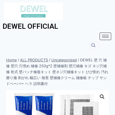
DEWEL OFFICIAL
Home
/
ALL PRODUCTS
/
Uncategorized
/
DEWEL 壁 穴 補
修 壁穴 穴埋め 補修 250g*2 壁補修剤 壁穴補修 キズ ネジ穴補
修 乾式 壁パッチ修復キット 壁ネジ穴補修キット ひび割れ 汚れ
擦り傷 剥がれ 幅広い 無害 壁補修クリーム 補修板 チップ サン
ドペーパー ヘラ 説明書付