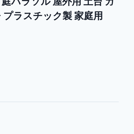
庭パラソル 屋外用 土台 ガ
チ プラスチック製 家庭用