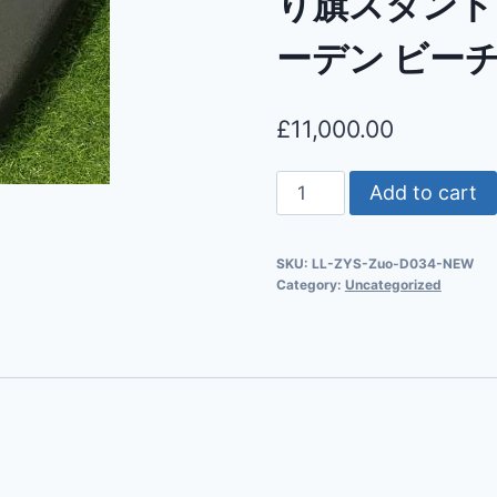
り旗スタンド 
ーデン ビー
£
11,000.00
Add to cart
SKU:
LL-ZYS-Zuo-D034-NEW
Category:
Uncategorized