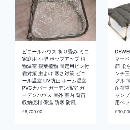
ビニールハウス 折り畳み ミニ
DEW
家庭用 小型 ポップアップ 植
マーベ
物温室 観葉植物 固定用ピン付
節 柔
霜対策 虫よけ 寒さ対策 ビニ
ンチ三
ール温室 UV防止 ホーム温室
グル 
PVCカバー ガーデン温室 ガ
耐荷重
ーデンハウス 屋外 室内 育苗
ャンプ 
収納便利 保温 防寒 防風
用ベッド
£
6,700.00
£
30,00