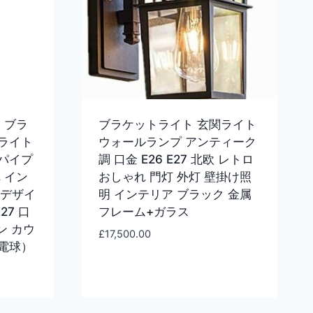
 ブラ
ブラケットライト 玄関ライト
ライト
ウォールランプ アンティーク
パイプ
調 口金 E26 E27 北欧 レトロ
 イン
おしゃれ 門灯 外灯 壁掛け照
 デザイ
明 インテリア ブラック 金属
27 口
フレーム+ガラス
ン カウ
£
17,500.00
電球）