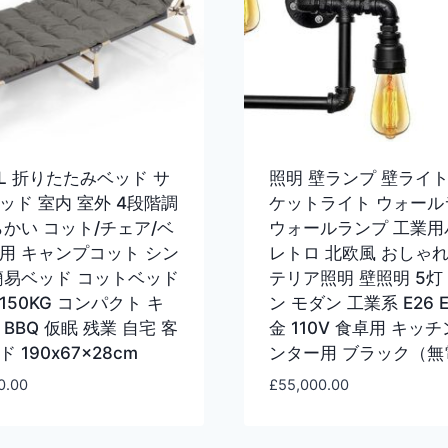
EL 折りたたみベッド サ
照明 壁ランプ 壁ライト
ッド 室内 室外 4段階調
ケットライト ウォール
らかい コット/チェア/ベ
ウォールランプ 工業用
用 キャンプコット シン
レトロ 北欧風 おしゃれ
簡易ベッド コットベッド
テリア照明 壁照明 5灯
150KG コンパクト キ
ン モダン 工業系 E26 E
BBQ 仮眠 残業 自宅 客
金 110V 食卓用 キッチ
 190x67x28cm
ンター用 ブラック（無
0.00
£
55,000.00