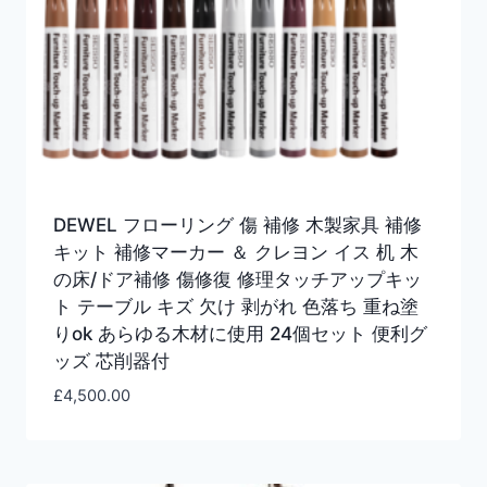
DEWEL フローリング 傷 補修 木製家具 補修
キット 補修マーカー ＆ クレヨン イス 机 木
の床/ドア補修 傷修復 修理タッチアップキッ
ト テーブル キズ 欠け 剥がれ 色落ち 重ね塗
りok あらゆる木材に使用 24個セット 便利グ
ッズ 芯削器付
£
4,500.00