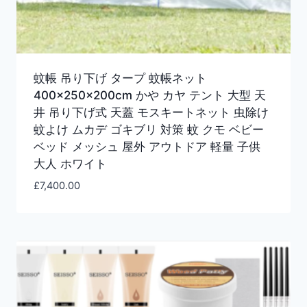
蚊帳 吊り下げ タープ 蚊帳ネット
400×250×200cm かや カヤ テント 大型 天
井 吊り下げ式 天蓋 モスキートネット 虫除け
蚊よけ ムカデ ゴキブリ 対策 蚊 クモ ベビー
ベッド メッシュ 屋外 アウトドア 軽量 子供
大人 ホワイト
£
7,400.00