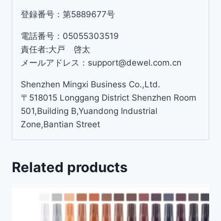
登録番号：第5889677号
電話番号：05055303519
責任者:大戸 啓太
メールアドレス：support@dewel.com.cn
Shenzhen Mingxi Business Co.,Ltd.
〒518015 Longgang District Shenzhen Room
501,Building B,Yuandong Industrial
Zone,Bantian Street
Related products