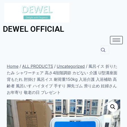
DEWEL OFFICIAL
Home
/
ALL PRODUCTS
/
Uncategorized
/
風呂イス 折りた
たみ シャワーチェア 高さ4段階調節 カビない 介護 U型溝座面
背もたれ 肘掛け 風呂イス 耐荷重150kg 入浴介護 入浴補助 高
齢者 風呂いす ハイタイプ 手すり 脚先ゴム 滑り止め 妊婦さん
お年寄り 敬老の日 プレゼント