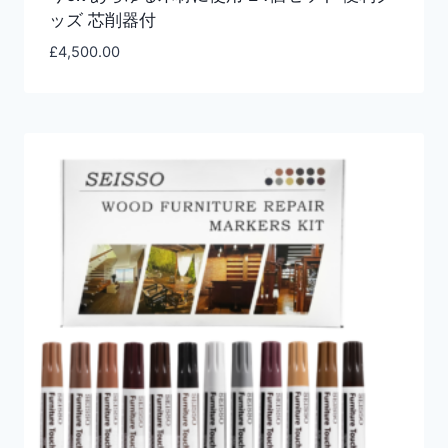
ッズ 芯削器付
£
4,500.00