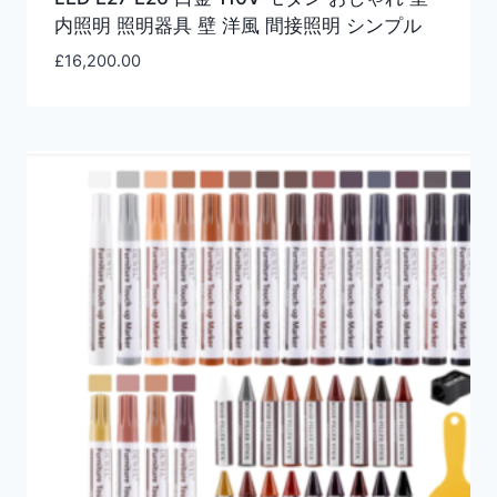
内照明 照明器具 壁 洋風 間接照明 シンプル
£
16,200.00