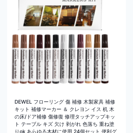
DEWEL フローリング 傷 補修 木製家具 補修
キット 補修マーカー ＆ クレヨン イス 机 木
の床/ドア補修 傷修復 修理タッチアップキッ
ト テーブル キズ 欠け 剥がれ 色落ち 重ね塗
りok あらゆる木材に使用 24個セット 便利グ