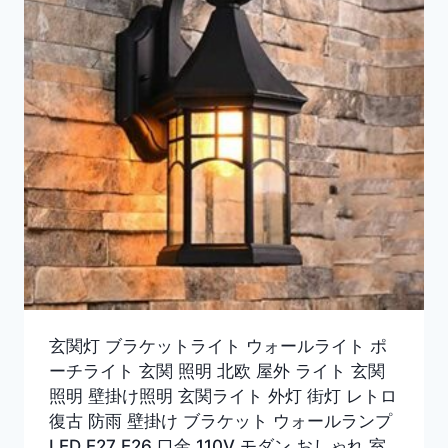
玄関灯 ブラケットライト ウォールライト ポ
ーチライト 玄関 照明 北欧 屋外 ライト 玄関
照明 壁掛け照明 玄関ライト 外灯 街灯 レトロ
復古 防雨 壁掛け ブラケット ウォールランプ
LED E27 E26 口金 110V モダン おしゃれ 室