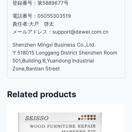
登録番号：第5889677号
電話番号：05055303519
責任者:大戸 啓太
メールアドレス：support@dewel.com.cn
Shenzhen Mingxi Business Co.,Ltd.
〒518015 Longgang District Shenzhen Room
501,Building B,Yuandong Industrial
Zone,Bantian Street
Related products