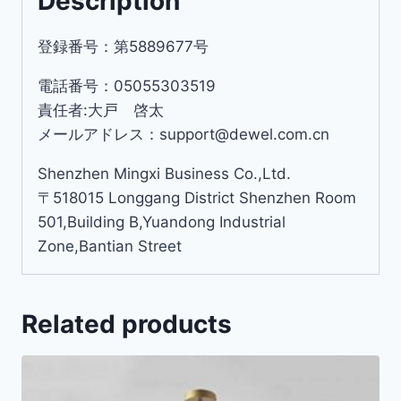
Description
登録番号：第5889677号
電話番号：05055303519
責任者:大戸 啓太
メールアドレス：support@dewel.com.cn
Shenzhen Mingxi Business Co.,Ltd.
〒518015 Longgang District Shenzhen Room
501,Building B,Yuandong Industrial
Zone,Bantian Street
Related products