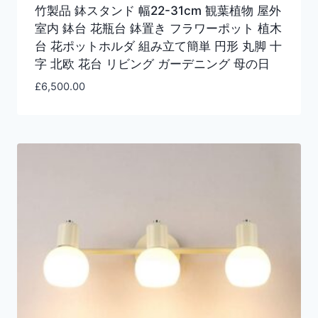
竹製品 鉢スタンド 幅22-31cm 観葉植物 屋外
室内 鉢台 花瓶台 鉢置き フラワーポット 植木
台 花ポットホルダ 組み立て簡単 円形 丸脚 十
字 北欧 花台 リビング ガーデニング 母の日
£
6,500.00