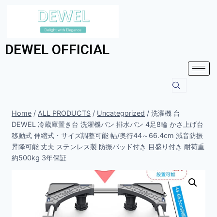
DEWEL OFFICIAL
Home
/
ALL PRODUCTS
/
Uncategorized
/
洗濯機 台
DEWEL 冷蔵庫置き台 洗濯機パン 排水パン 4足8輪 かさ上げ台
移動式 伸縮式・サイズ調整可能 幅/奥行44～66.4cm 減音防振
昇降可能 丈夫 ステンレス製 防振パッド付き 目盛り付き 耐荷重
約500kg 3年保証