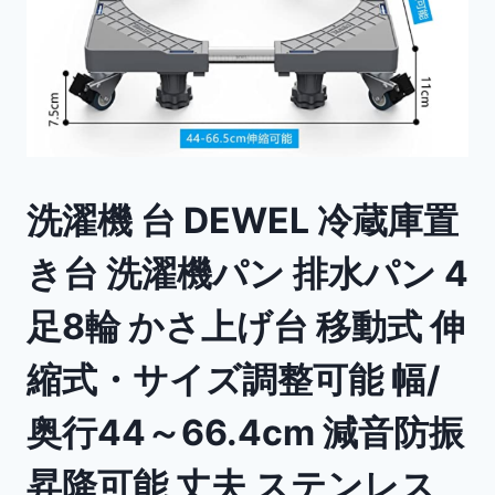
洗濯機 台 DEWEL 冷蔵庫置
き台 洗濯機パン 排水パン 4
足8輪 かさ上げ台 移動式 伸
縮式・サイズ調整可能 幅/
奥行44～66.4cm 減音防振
昇降可能 丈夫 ステンレス