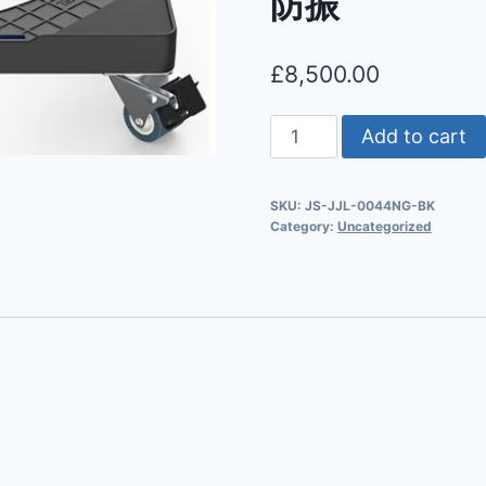
防振
£
8,500.00
Add to cart
SKU:
JS-JJL-0044NG-BK
Category:
Uncategorized