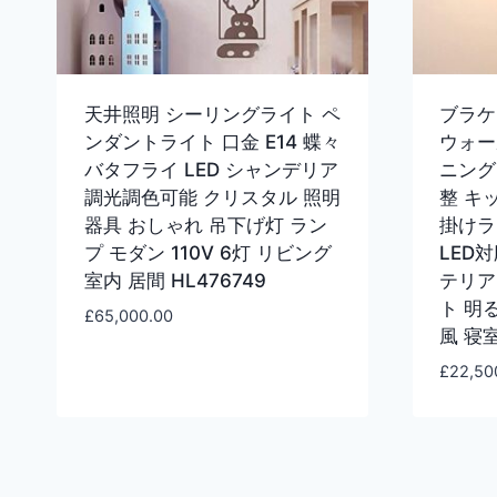
天井照明 シーリングライト ペ
ブラケ
ンダントライト 口金 E14 蝶々
ウォー
バタフライ LED シャンデリア
ニング
調光調色可能 クリスタル 照明
整 キ
器具 おしゃれ 吊下げ灯 ラン
掛けラ
プ モダン 110V 6灯 リビング
LED対
室内 居間 HL476749
テリア
ト 明
£
65,000.00
風 寝
£
22,50