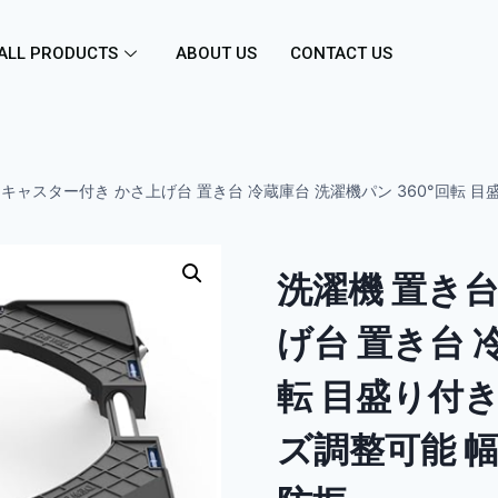
ALL PRODUCTS
ABOUT US
CONTACT US
 キャスター付き かさ上げ台 置き台 冷蔵庫台 洗濯機パン 360°回転 目盛
洗濯機 置き台
げ台 置き台 
転 目盛り付き 
ズ調整可能 幅/