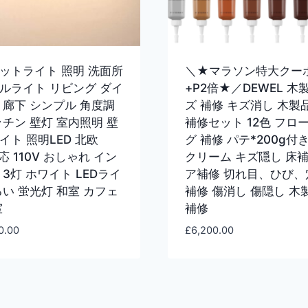
ットライト 照明 洗面所
＼★マラソン特大クー
ルライト リビング ダイ
+P2倍★／DEWEL 木
 廊下 シンプル 角度調
ズ 補修 キズ消し 木製
ッチン 壁灯 室内照明 壁
補修セット 12色 フロ
イト 照明LED 北欧
グ 補修 パテ*200g付
応 110V おしゃれ イン
クリーム キズ隠し 床補
 3灯 ホワイト LEDライ
ア補修 切れ目、ひび、
るい 蛍光灯 和室 カフェ
補修 傷消し 傷隠し 木
室
補修
0.00
£
6,200.00