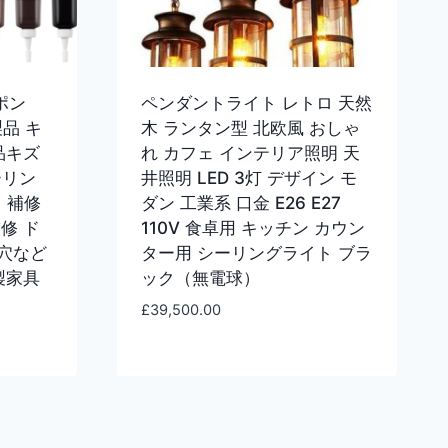
ポン
ペンダントライト レトロ 天然
製品 キ
木 ランタン型 北欧風 おしゃ
品キズ
れ カフェ インテリア照明 天
ーリン
井照明 LED 3灯 デザイン モ
き 補修
ダン 工業系 口金 E26 E27
修 ド
110V 食卓用 キッチン カウン
穴など
ター用 シーリングライト ブラ
製家具
ック（無電球）
£
39,500.00