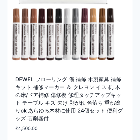
DEWEL フローリング 傷 補修 木製家具 補修
キット 補修マーカー ＆ クレヨン イス 机 木
の床/ドア補修 傷修復 修理タッチアップキッ
ト テーブル キズ 欠け 剥がれ 色落ち 重ね塗
りok あらゆる木材に使用 24個セット 便利グ
ッズ 芯削器付
£
4,500.00