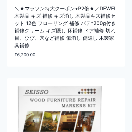
＼★マラソン特大クーポン+P2倍★／DEWEL
木製品 キズ 補修 キズ消し 木製品キズ補修セ
ット 12色 フローリング 補修 パテ*200g付き
補修クリーム キズ隠し 床補修 ドア補修 切れ
目、ひび、穴など補修 傷消し 傷隠し 木製家
具補修
£
6,200.00