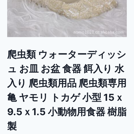
爬虫類 ウォーターディッシ
ュ お皿 お盆 食器 餌入り 水
入り 爬虫類用品 爬虫類専用
亀 ヤモリ トカゲ 小型 15ｘ
9.5ｘ1.5 小動物用食器 樹脂
製