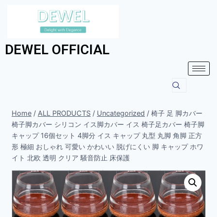
DEWEL OFFICIAL
Home
/
ALL PRODUCTS
/
Uncategorized
/
椅子 足 脚カバー
椅子脚カバー シリコン イス脚カバー イス 椅子足カバー 椅子脚
キャップ 16個セット 4脚分 イス キャップ 丸型 丸脚 角脚 正方
形 極細 おしゃれ 可愛い かわいい 脱げにくい 脚 キャップ ホワ
イト 北欧 透明 クリア 騒音防止 床保護