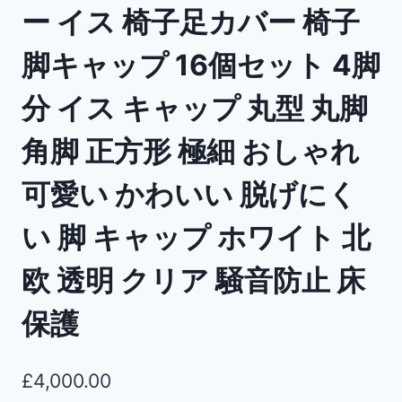
ー イス 椅子足カバー 椅子
脚キャップ 16個セット 4脚
分 イス キャップ 丸型 丸脚
角脚 正方形 極細 おしゃれ
可愛い かわいい 脱げにく
い 脚 キャップ ホワイト 北
欧 透明 クリア 騒音防止 床
保護
£
4,000.00