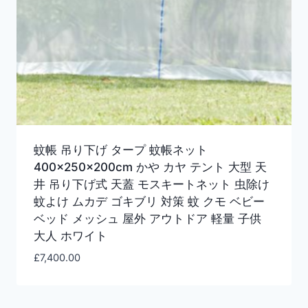
蚊帳 吊り下げ タープ 蚊帳ネット
400×250×200cm かや カヤ テント 大型 天
井 吊り下げ式 天蓋 モスキートネット 虫除け
蚊よけ ムカデ ゴキブリ 対策 蚊 クモ ベビー
ベッド メッシュ 屋外 アウトドア 軽量 子供
大人 ホワイト
£
7,400.00