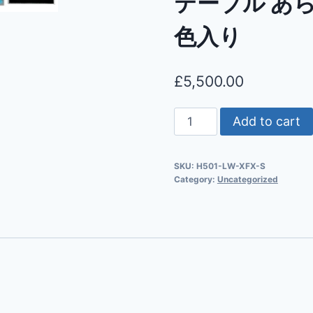
テーブル あ
色入り
£
5,500.00
Add to cart
SKU:
H501-LW-XFX-S
Category:
Uncategorized