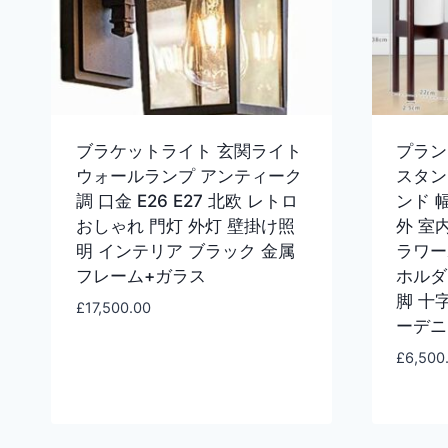
ブラケットライト 玄関ライト
プラン
ウォールランプ アンティーク
スタン
調 口金 E26 E27 北欧 レトロ
ンド 幅
おしゃれ 門灯 外灯 壁掛け照
外 室
明 インテリア ブラック 金属
ラワー
フレーム+ガラス
ホルダ
脚 十
£
17,500.00
ーデニ
£
6,500