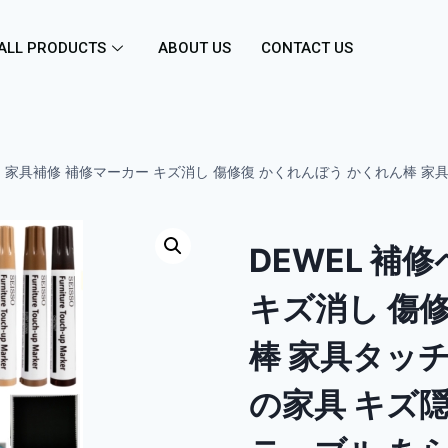
ALL PRODUCTS
ABOUT US
CONTACT US
ペン 家具補修 補修マーカー キズ消し 傷修復 かくれんぼう かくれん棒 
DEWEL 補
キズ消し 傷
棒 家具タッ
の家具 キズ隠