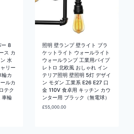
ー 8
照明 壁ランプ 壁ライト ブラ
ース カ
ケットライト ウォールライト
ン 水
ウォールランプ 工業用パイプ
キャリー
レトロ 北欧風 おしゃれ イン
車輪カ
テリア照明 壁照明 5灯 デザイ
イールカ
ン モダン 工業系 E26 E27 口
ロテク
金 110V 食卓用 キッチン カウ
 車輪
ンター用 ブラック（無電球）
£
55,000.00