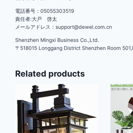
電話番号：05055303519
責任者:大戸 啓太
メールアドレス：support@dewel.com.cn
Shenzhen Mingxi Business Co.,Ltd.
〒518015 Longgang District Shenzhen Room 501,Bu
Related products