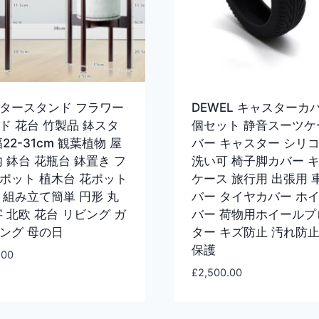
タースタンド フラワー
DEWEL キャスターカバ
ド 花台 竹製品 鉢スタ
個セット 静音スーツケ
22-31cm 観葉植物 屋
バー キャスター シリコ
内 鉢台 花瓶台 鉢置き フ
洗い可 椅子脚カバー 
ポット 植木台 花ポット
ケース 旅行用 出張用 
 組み立て簡単 円形 丸
バー タイヤカバー ホ
字 北欧 花台 リビング ガ
バー 荷物用ホイールプ
ング 母の日
ター キズ防止 汚れ防止
保護
.00
£
2,500.00