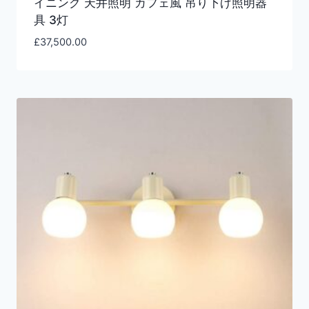
イニング 天井照明 カフェ風 吊り下げ照明器
具 3灯
£
37,500.00