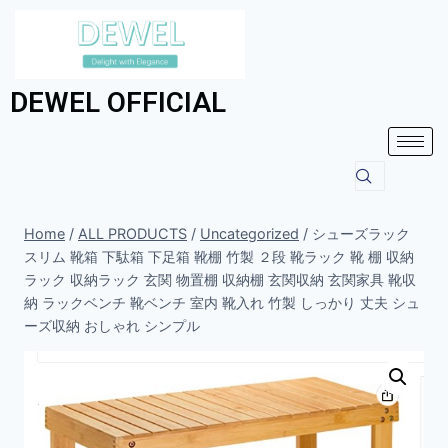
DEWEL OFFICIAL
Home
/
ALL PRODUCTS
/
Uncategorized
/
シューズラック
スリム 靴箱 下駄箱 下足箱 靴棚 竹製 ２段 靴ラック 靴 棚 収納
ラック 収納ラック 玄関 物置棚 収納棚 玄関収納 玄関家具 靴収
納 ラックベンチ 靴ベンチ 室内 靴入れ 竹製 しっかり 丈夫 シュ
ーズ収納 おしゃれ シンプル