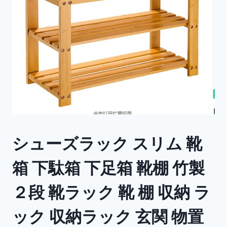
シューズラック スリム 靴
箱 下駄箱 下足箱 靴棚 竹製
２段 靴ラック 靴 棚 収納 ラ
ック 収納ラック 玄関 物置