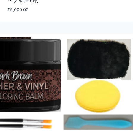
ヘラ 研磨布付
£
5,000.00