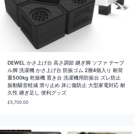
DEWEL かさ上げ台 高さ調節 継ぎ脚 ソファ テーブ
ル脚 洗濯機 かさ上げ台 防振ゴム 2層4個入り 耐荷
重500kg 乾燥機 置き台 洗濯機用防振台 ズレ防止
振動騒音軽減 滑り止め 床に傷防止 大型家電対応 耐
久性 継ぎ足し 便利グッズ
£
5,700.00