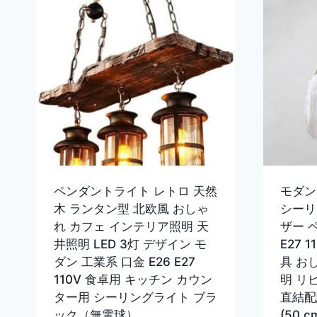
ペンダントライト レトロ 天然
モダン
木 ランタン型 北欧風 おしゃ
シーリ
れ カフェ インテリア照明 天
ザー 
井照明 LED 3灯 デザイン モ
E27 
ダン 工業系 口金 E26 E27
具 お
110V 食卓用 キッチン カウン
明 リ
ター用 シーリングライト ブラ
直結配線
ック（無電球）
(50 c