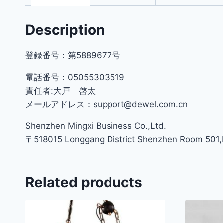
Description
登録番号：第5889677号
電話番号：05055303519
責任者:大戸 啓太
メールアドレス：support@dewel.com.cn
Shenzhen Mingxi Business Co.,Ltd.
〒518015 Longgang District Shenzhen Room 501,Bu
Related products