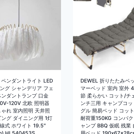
 ペンダントライト LED
DEWEL 折りたたみベ
ング シャンデリア フェ
マーベッド 室内 室外 
ペンダントランプ 口金
節 柔らかい コット/チ
110V-120V 北欧 照明器
ンチ三用 キャンプコッ
しゃれ 室内照明 天井照
グル 簡易ベッド コッ
ビング ダイニング用 1灯
耐荷重150KG コンパク
式 ホワイト 19.5″
ャンプ BBQ 仮眠 残業 
m) HL540453S
用ベッド 190x67x28c