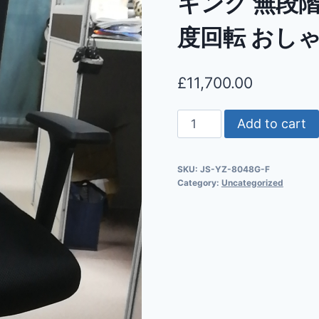
キング 無段階
度回転 おしゃ
£
11,700.00
Add to cart
SKU:
JS-YZ-8048G-F
Category:
Uncategorized