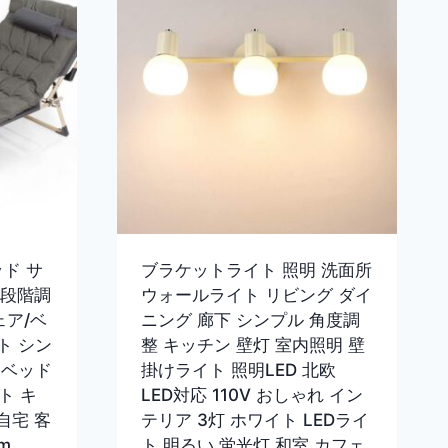
ッド サ
ブラケットライト 照明 洗面所
4段階調
ウォールライト リビング ダイ
ェア/ベ
ニング 廊下 シンプル 角度調
ト シン
整 キッチン 壁灯 室内照明 壁
トベッド
掛けライト 照明LED 北欧
ト キ
LED対応 110V おしゃれ イン
自宅 客
テリア 3灯 ホワイト LEDライ
m
ト 明るい 蛍光灯 和室 カフェ