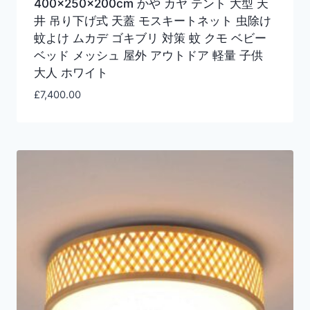
400×250×200cm かや カヤ テント 大型 天
井 吊り下げ式 天蓋 モスキートネット 虫除け
蚊よけ ムカデ ゴキブリ 対策 蚊 クモ ベビー
ベッド メッシュ 屋外 アウトドア 軽量 子供
大人 ホワイト
£
7,400.00