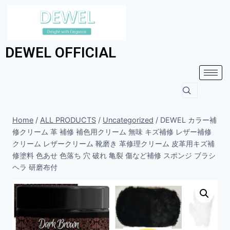
DEWEL OFFICIAL
Home
/
ALL PRODUCTS
/
Uncategorized
/
DEWEL カラー補
修クリーム 革 補修 補色用クリーム 無味 キズ補修 レザー補修
クリーム レザークリーム 靴磨き 革修理クリーム 皮革用キズ補
修塗料 色あせ 色落ち 穴 破れ 亀裂 傷など補修 スポンジ ブラシ
ヘラ 研磨布付