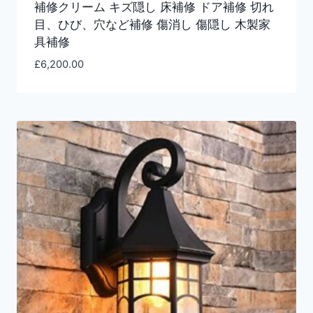
補修クリーム キズ隠し 床補修 ドア補修 切れ
目、ひび、穴など補修 傷消し 傷隠し 木製家
具補修
£
6,200.00