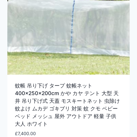
蚊帳 吊り下げ タープ 蚊帳ネット
400×250×200cm かや カヤ テント 大型 天
井 吊り下げ式 天蓋 モスキートネット 虫除け
蚊よけ ムカデ ゴキブリ 対策 蚊 クモ ベビー
ベッド メッシュ 屋外 アウトドア 軽量 子供
大人 ホワイト
£
7,400.00