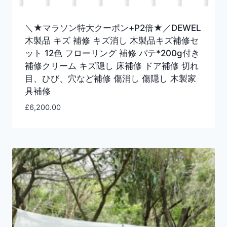
＼★マラソン特大クーポン+P2倍★／DEWEL
木製品 キズ 補修 キズ消し 木製品キズ補修セ
ット 12色 フローリング 補修 パテ*200g付き
補修クリーム キズ隠し 床補修 ドア補修 切れ
目、ひび、穴など補修 傷消し 傷隠し 木製家
具補修
£
6,200.00