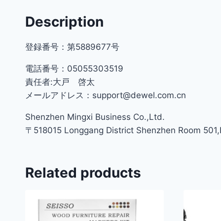
Description
登録番号：第5889677号
電話番号：05055303519
責任者:大戸 啓太
メールアドレス：support@dewel.com.cn
Shenzhen Mingxi Business Co.,Ltd.
〒518015 Longgang District Shenzhen Room 501,Bu
Related products