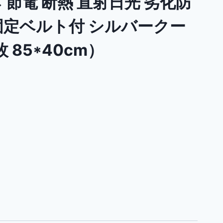
 節電 断熱 直射日光 劣化防
 固定ベルト付 シルバークー
 85*40cm）