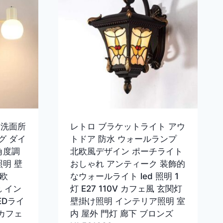
 洗面所
レトロ ブラケットライト アウ
グ ダイ
トドア 防水 ウォールランプ
角度調
北欧風デザイン ポーチライト
照明 壁
おしゃれ アンティーク 装飾的
北欧
なウォールライト led 照明 1
れ イン
灯 E27 110V カフェ風 玄関灯
EDライ
壁掛け照明 インテリア照明 室
 カフェ
内 屋外 門灯 廊下 ブロンズ