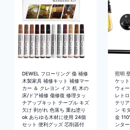
DEWEL フローリング 傷 補修
照明 
木製家具 補修キット 補修マー
ケット
カー ＆ クレヨン イス 机 木の
ウォー
床/ドア補修 傷修復 修理タッ
レトロ
チアップキット テーブル キズ
テリア
欠け 剥がれ 色落ち 重ね塗り
ン モダ
ok あらゆる木材に使用 24個
金 11
セット 便利グッズ 芯削器付
ンター