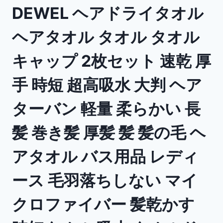
DEWEL ヘアドライタオル
ヘアタオル タオル タオル
キャップ 2枚セット 速乾 厚
手 時短 超高吸水 大判 ヘア
ターバン 軽量 柔らかい 長
髪 巻き髪 厚髪 髪 髪の毛 ヘ
アタオル バス用品 レディ
ース 毛羽落ちしない マイ
クロファイバー 髪乾かす