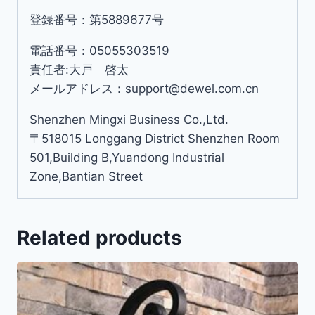
登録番号：第5889677号
電話番号：05055303519
責任者:大戸 啓太
メールアドレス：support@dewel.com.cn
Shenzhen Mingxi Business Co.,Ltd.
〒518015 Longgang District Shenzhen Room
501,Building B,Yuandong Industrial
Zone,Bantian Street
Related products