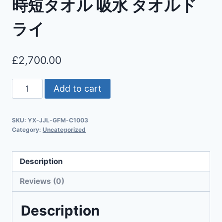
時短タオル 吸水 タオルド
ライ
£
2,700.00
Add to cart
SKU:
YX-JJL-GFM-C1003
Category:
Uncategorized
Description
Reviews (0)
Description