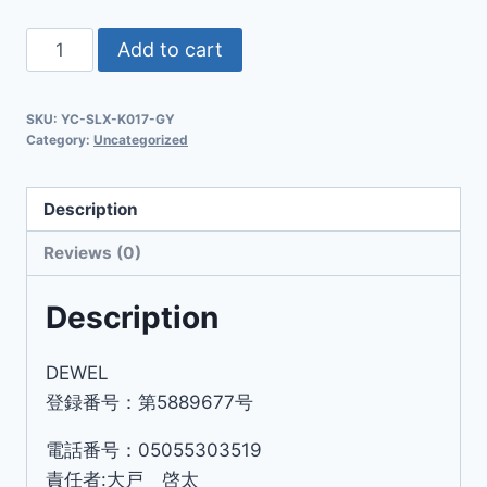
Add to cart
SKU:
YC-SLX-K017-GY
Category:
Uncategorized
Description
Reviews (0)
Description
DEWEL
登録番号：第5889677号
電話番号：05055303519
責任者:大戸 啓太