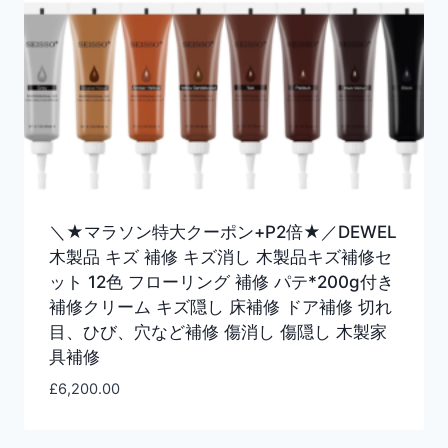
＼★マラソン特大クーポン+P2倍★／DEWEL
木製品 キズ 補修 キズ消し 木製品キズ補修セ
ット 12色 フローリング 補修 パテ*200g付き
補修クリーム キズ隠し 床補修 ドア補修 切れ
目、ひび、穴など補修 傷消し 傷隠し 木製家
具補修
£
6,200.00