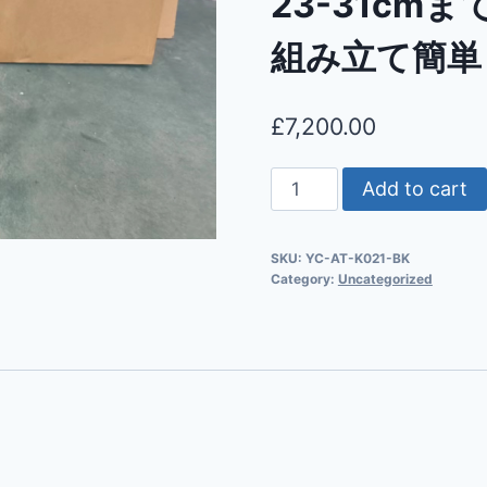
23-31cm
組み立て簡単
£
7,200.00
Add to cart
SKU:
YC-AT-K021-BK
Category:
Uncategorized