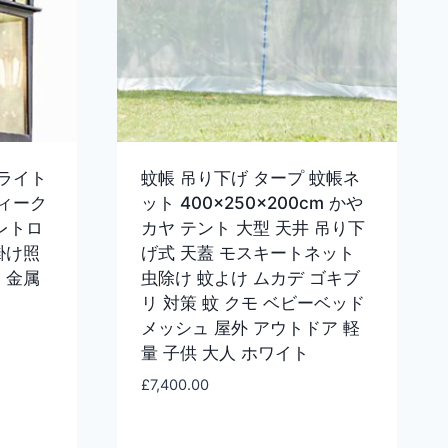
ライト
蚊帳 吊り下げ タープ 蚊帳ネ
ィーク
ット 400×250×200cm かや
 レトロ
カヤ テント 大型 天井 吊り下
掛け照
げ式 天蓋 モスキートネット
 金属
虫除け 蚊よけ ムカデ ゴキブ
リ 対策 蚊 クモ ベビーベッド
メッシュ 屋外 アウトドア 軽
量 子供 大人 ホワイト
£
7,400.00