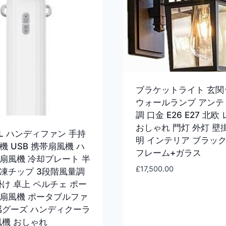
ブラケットライト 玄関
ウォールランプ アンテ
調 口金 E26 E27 北欧
おしゃれ 門灯 外灯 壁
EL ハンディファン 手持
明 インテリア ブラック
機 USB 携帯扇風機 ハ
フレーム+ガラス
扇風機 冷却プレート 半
£
17,500.00
凍チップ 3段階風量調
掛け 卓上 ペルチェ ポー
扇風機 ポータブルファ
感グーズ ハンディクーラ
風機 おしゃれ