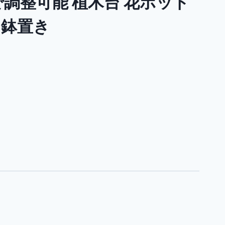
まで調整可能 植木台 花ポット
 鉢置き