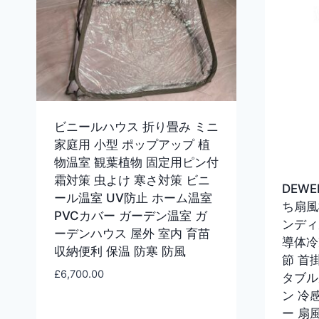
ビニールハウス 折り畳み ミニ
家庭用 小型 ポップアップ 植
物温室 観葉植物 固定用ピン付
霜対策 虫よけ 寒さ対策 ビニ
DEW
ール温室 UV防止 ホーム温室
ち扇風
PVCカバー ガーデン温室 ガ
ンディ
ーデンハウス 屋外 室内 育苗
導体冷
収納便利 保温 防寒 防風
節 首
£
6,700.00
タブル
ン 冷
ー 扇